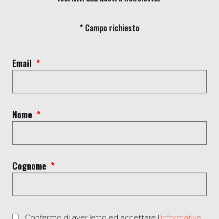
Costa Group srl – Via Valgraveglia Zai, 19020 Ricco’ del Golfo
* Campo richiesto
(SP) Italy Tel (+39) 0187 769309 –
info@costagroup.net
P.IVA C.F IT 00833560113 – Numero REA SP -77510
Email
CAPITALE SOCIALE Euro 1.144.000,00
© 2020 by Costa Group | Powered by
B.A.LAB®
and
Beside
Agency
Nome
Cognome
Confermo di aver letto ed accettare l'
informativa