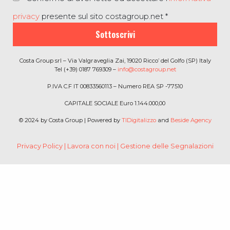
privacy
presente sul sito costagroup.net *
Sottoscrivi
Costa Group srl – Via Valgraveglia Zai, 19020 Ricco’ del Golfo (SP) Italy
Tel (+39) 0187 769309 –
info@costagroup.net
P.IVA C.F IT 00833560113 – Numero REA SP -77510
CAPITALE SOCIALE Euro 1.144.000,00
© 2024 by Costa Group | Powered by
TIDigitalizzo
and
Beside Agency
Privacy Policy
|
Lavora con noi
|
Gestione delle Segnalazioni