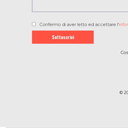
1
Confermo di aver letto ed accettare l'
info
Sottoscrivi
Cos
© 2