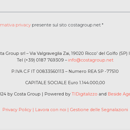
rmativa privacy
presente sul sito costagroup.net *
ta Group srl – Via Valgraveglia Zai, 19020 Ricco’ del Golfo (SP) I
Tel (+39) 0187 769309 –
info@costagroup.net
P.IVA C.F IT 00833560113 – Numero REA SP -77510
CAPITALE SOCIALE Euro 1.144.000,00
024 by Costa Group | Powered by
TIDigitalizzo
and
Beside Ag
Privacy Policy
|
Lavora con noi
|
Gestione delle Segnalazioni