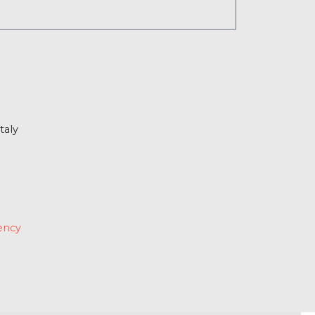
taly
ency