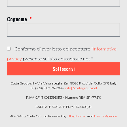
Cognome
Confermo di aver letto ed accettare l'
informativa
privacy
presente sul sito costagroup.net *
Sottoscrivi
Costa Group srl – Via Valgraveglia Zai, 19020 Ricco’ del Golfo (SP) Italy
Tel (+39) 0187 769309 –
info@costagroup.net
P.IVA C.F IT 00833560113 – Numero REA SP -77510
CAPITALE SOCIALE Euro 1.144.000,00
© 2024 by Costa Group | Powered by
TIDigitalizzo
and
Beside Agency