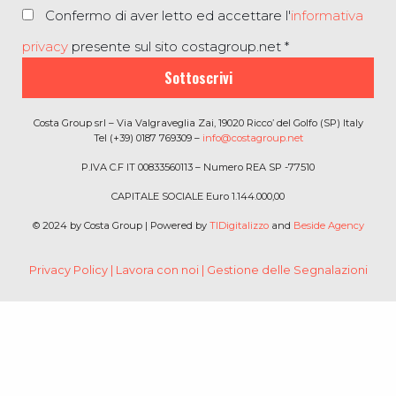
Confermo di aver letto ed accettare l'
informativa
privacy
presente sul sito costagroup.net *
Sottoscrivi
Costa Group srl – Via Valgraveglia Zai, 19020 Ricco’ del Golfo (SP) Italy
Tel (+39) 0187 769309 –
info@costagroup.net
P.IVA C.F IT 00833560113 – Numero REA SP -77510
CAPITALE SOCIALE Euro 1.144.000,00
© 2024 by Costa Group | Powered by
TIDigitalizzo
and
Beside Agency
Privacy Policy
|
Lavora con noi
|
Gestione delle Segnalazioni