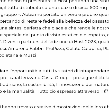
mo deciso di presentarci a Host portando una sinte
i, il tutto distribuito su uno spazio di circa 600 mq
el gruppo –. Abbiamo portato un vero e proprio quart
 cercando di restare fedeli alla bellezza del passat
: una sintesi perfetta che piace e che rende le nostr
e speciale dal punto di vista estetico e d’impatto,
. Diversi i partners dell’edizione di Host 2023, qua
ucci, Amarena Fabbri, ProPizza, Gelato Carapina, P
apoletana e Muzzi.
e l’opportunità a tutti i visitatori di intraprendere
pre, caratterizzano Costa Group – prosegue il titol
 tradizione, la sostenibilità, l’innovazione dei materi
no e la manualità. Tutto ciò espresso attraverso il
fi
i hanno trovato creative dimostrazioni delle loro a