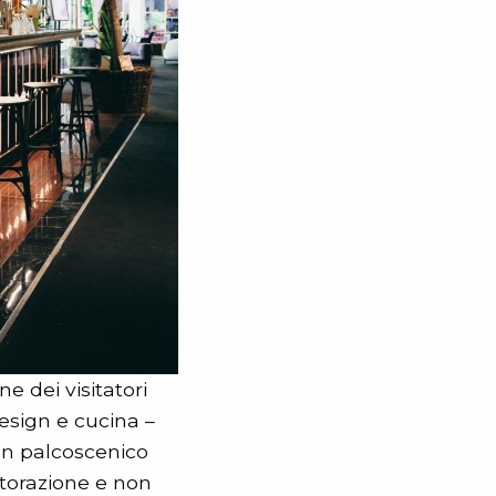
e dei visitatori
design e cucina –
, un palcoscenico
storazione e non