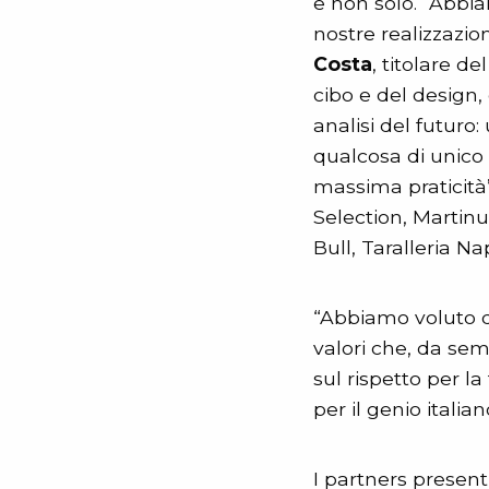
e non solo. “Abbia
nostre realizzazion
Costa
, titolare d
cibo e del design,
analisi del futuro
qualcosa di unico 
massima praticità”
Selection, Martin
Bull, Taralleria N
“Abbiamo voluto dar
valori che, da sem
sul rispetto per la
per il genio italia
I partners present