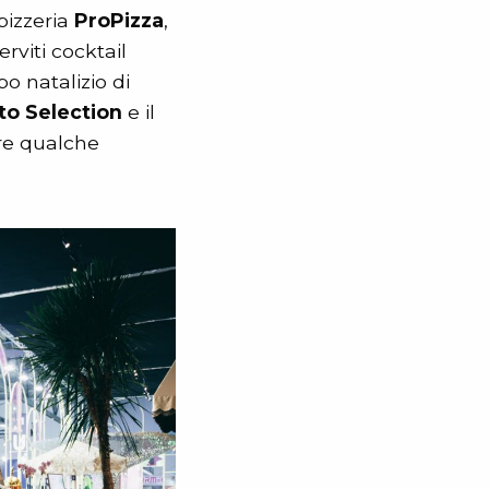
 pizzeria
ProPizza
,
erviti cocktail
bo natalizio di
to Selection
e il
are qualche