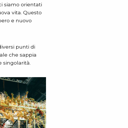
ci siamo orientati
uova vita. Questo
upero e nuovo
diversi punti di
cale che sappia
e singolarità.