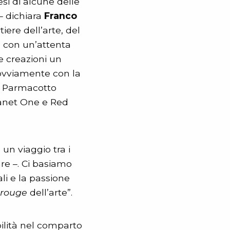
si di alcune delle
 – dichiara
Franco
iere dell’arte, del
o con un’attenta
e creazioni un
 ovviamente con la
li Parmacotto
lanet One e Red
 un viaggio tra i
are –. Ci basiamo
ali e la passione
l rouge
dell’arte”.
bilità nel comparto