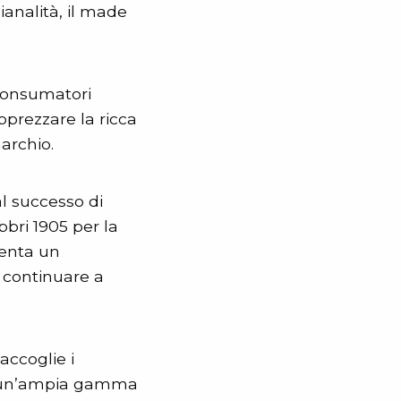
analità, il made
 consumatori
pprezzare la ricca
archio.
al successo di
bbri 1905 per la
senta un
 continuare a
accoglie i
ndo un’ampia gamma