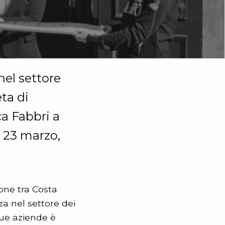
nel settore
eta di
a Fabbri a
o 23 marzo,
one tra Costa
a nel settore dei
 due aziende è