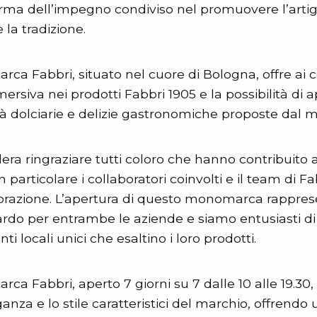
rma dell’impegno condiviso nel promuovere l’artigi
e la tradizione.
rca Fabbri, situato nel cuore di Bologna, offre ai
rsiva nei prodotti Fabbri 1905 e la possibilità di a
ità dolciarie e delizie gastronomiche proposte dal m
ra ringraziare tutti coloro che hanno contribuito 
 particolare i collaboratori coinvolti e il team di Fa
aborazione. L’apertura di questo monomarca rappre
rdo per entrambe le aziende e siamo entusiasti di
ienti locali unici che esaltino i loro prodotti.
ca Fabbri, aperto 7 giorni su 7 dalle 10 alle 19.30, 
leganza e lo stile caratteristici del marchio, offre