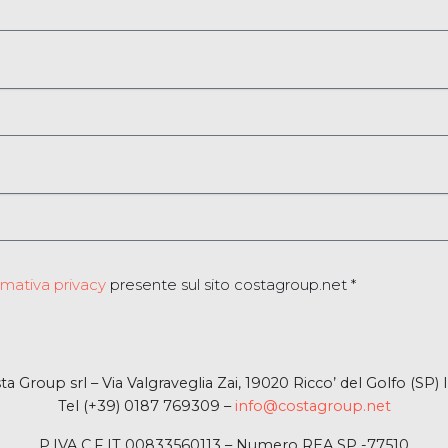
rmativa privacy
presente sul sito costagroup.net *
ta Group srl – Via Valgraveglia Zai, 19020 Ricco’ del Golfo (SP) I
Tel (+39) 0187 769309 –
info@costagroup.net
P.IVA C.F IT 00833560113 – Numero REA SP -77510