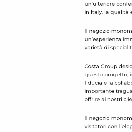
un’ulteriore confe
in Italy, la qualità 
Il negozio monoma
un’esperienza imme
varietà di special
Costa Group deside
questo progetto, in
fiducia e la coll
importante tragua
offrire ai nostri cl
Il negozio monomar
visitatori con l’e