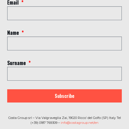
Email
Name
Surname
Subscribe
Costa Group srl – Via Valgraveglia Zai, 19020 Ricco’ del Golfo (SP) Italy Tel
(+39) 0187 769309 –
info@costagroup.net/en