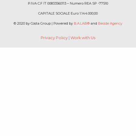
P.IVA C.F IT 00833560113 – Numero REA SP -77510
CAPITALE SOCIALE Euro 1.144.000,00
© 2020 by Costa Group | Powered by
B.A.LAB®
and
Beside Agency
Privacy Policy
|
Work with Us